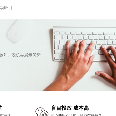
动吸引-
激烈。没机会展示优势
差
盲目投放 成本高
难打开？
担心费用不可控，怕花冤枉钱？