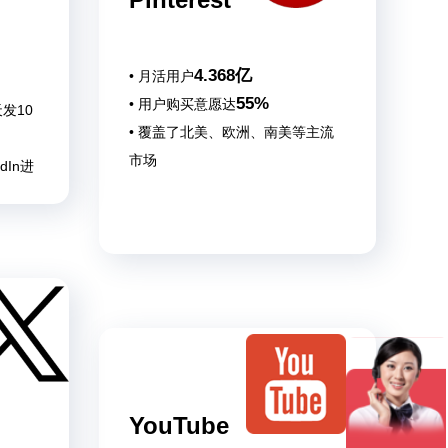
4.368亿
• 月活用户
55%
• 用户购买意愿达
发10
• 覆盖了北美、欧洲、南美等主流
市场
dIn进
YouTube