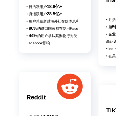
18.8亿+
• 日活跃用户
28.5亿+
• 月活跃用户
• 月
• 用户总量超过海外社交媒体总和
5
• 超
90%
•
的进口国家都在使用Face
• 企
44%
•
的用户承认其购物行为受
高达
Facebook影响
• in
• 在
Ins
Reddit
Tik