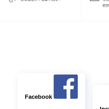
把
Facebook
Ins