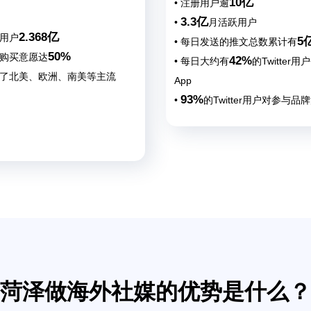
10亿
• 注册用户逾
3.3亿
•
月活跃用户
2.368亿
活用户
5
• 每日发送的推文总数累计有
50%
户购买意愿达
42%
• 每日大约有
的Twitter
盖了北美、欧洲、南美等主流
App
93%
•
的Twitter用户对参与品
放态度
菏泽做海外社媒的优势是什么？