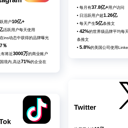
37.8亿+
• 每月有
用户访问
1.26亿
• 日活跃用户超
10亿+
活跃用户
5亿
• 每天产生
条推文
亿
活跃用户每天使用
42%
•
的世界级品牌平均每天
业在ins动态中获得的品牌曝光
条推文
37％
5.8%
•
的美国公司使用Linke
3000万
s上有将近
的商业账户
行市场推广
71%
美国境内,高达
的企业在
tagram上建立商业帐户
Twitter
Tok