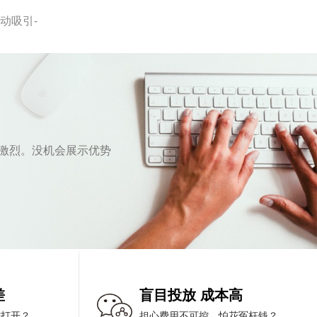
动吸引-
激烈。没机会展示优势
差
盲目投放 成本高
难打开？
担心费用不可控，怕花冤枉钱？