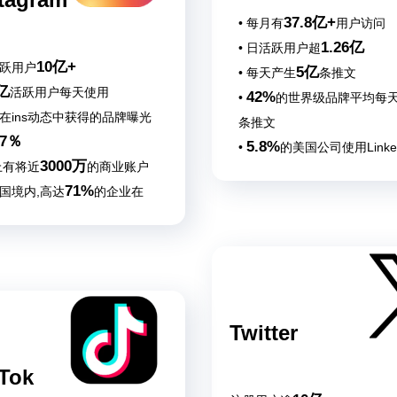
37.8亿+
• 每月有
用户访问
1.26亿
• 日活跃用户超
10亿+
活跃用户
5亿
• 每天产生
条推文
亿
活跃用户每天使用
42%
•
的世界级品牌平均每天
业在ins动态中获得的品牌曝光
条推文
37％
5.8%
•
的美国公司使用Linke
3000万
s上有将近
的商业账户
行市场推广
71%
美国境内,高达
的企业在
tagram上建立商业帐户
Twitter
Tok