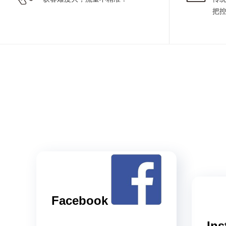
把
Facebook
Ins