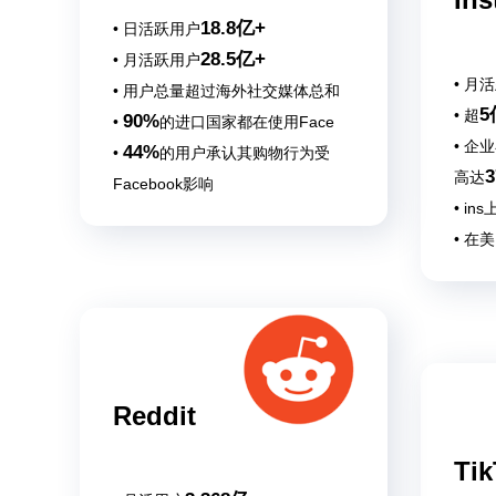
18.8亿+
• 日活跃用户
28.5亿+
• 月活跃用户
• 月
• 用户总量超过海外社交媒体总和
5
• 超
90%
•
的进口国家都在使用Face
• 企
44%
•
的用户承认其购物行为受
高达
Facebook影响
• in
• 在
Ins
Reddit
Tik