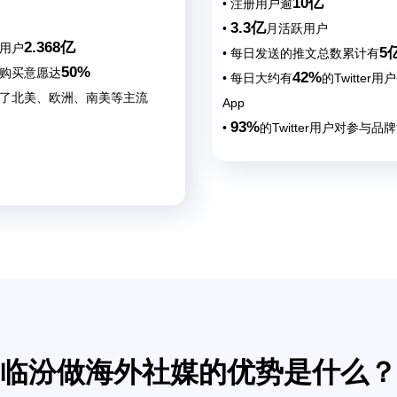
10亿
• 注册用户逾
3.3亿
•
月活跃用户
2.368亿
活用户
5
• 每日发送的推文总数累计有
50%
户购买意愿达
42%
• 每日大约有
的Twitter
盖了北美、欧洲、南美等主流
App
93%
•
的Twitter用户对参与品
放态度
临汾做海外社媒的优势是什么？