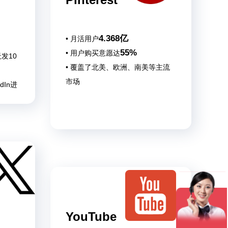
4.368亿
• 月活用户
55%
• 用户购买意愿达
发10
• 覆盖了北美、欧洲、南美等主流
市场
dIn进
YouTube