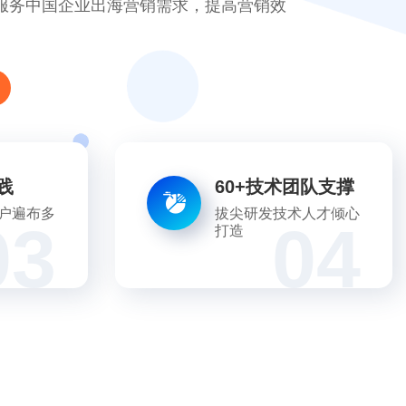
效果
费咨询
践
60+技术团队支撑
户遍布多
拔尖研发技术人才倾心
03
04
打造